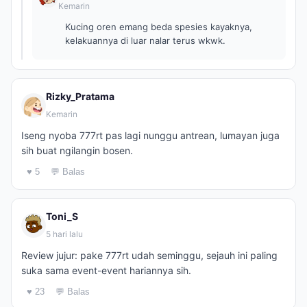
Kemarin
Kucing oren emang beda spesies kayaknya,
kelakuannya di luar nalar terus wkwk.
Rizky_Pratama
Kemarin
Iseng nyoba 777rt pas lagi nunggu antrean, lumayan juga
sih buat ngilangin bosen.
♥ 5
💬 Balas
Toni_S
5 hari lalu
Review jujur: pake 777rt udah seminggu, sejauh ini paling
suka sama event-event hariannya sih.
♥ 23
💬 Balas