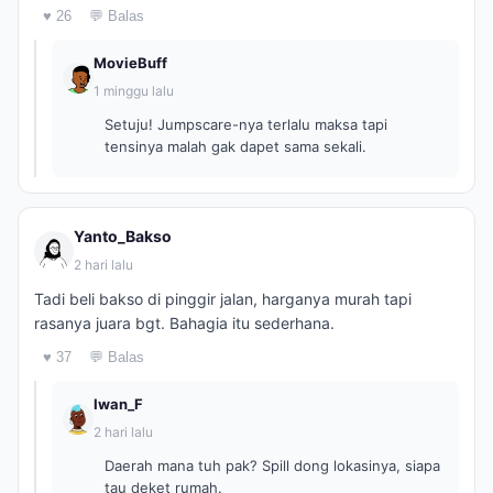
♥ 26
💬 Balas
MovieBuff
1 minggu lalu
Setuju! Jumpscare-nya terlalu maksa tapi
tensinya malah gak dapet sama sekali.
Yanto_Bakso
2 hari lalu
Tadi beli bakso di pinggir jalan, harganya murah tapi
rasanya juara bgt. Bahagia itu sederhana.
♥ 37
💬 Balas
Iwan_F
2 hari lalu
Daerah mana tuh pak? Spill dong lokasinya, siapa
tau deket rumah.