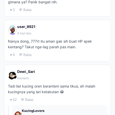
gimana ya? Panik banget nih.
♥ 5
💬 Balas
user_9921
4 hari lalu
Nanya dong, 777rt itu aman gak sih buat HP spek
kentang? Takut nge-lag parah pas main.
♥ 6
💬 Balas
Dewi_Sari
Kemarin
Tadi liat kucing oren berantem sama tikus, eh malah
kucingnya yang lari ketakutan 😂
♥ 62
💬 Balas
KucingLovers