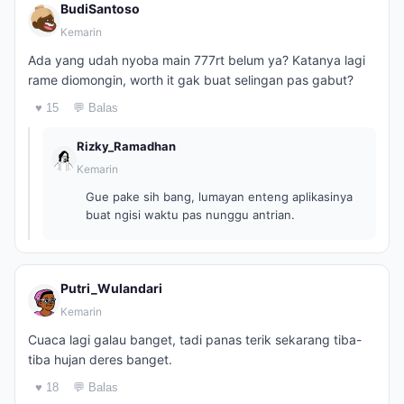
BudiSantoso
Kemarin
Ada yang udah nyoba main 777rt belum ya? Katanya lagi
rame diomongin, worth it gak buat selingan pas gabut?
♥ 15
💬 Balas
Rizky_Ramadhan
Kemarin
Gue pake sih bang, lumayan enteng aplikasinya
buat ngisi waktu pas nunggu antrian.
Putri_Wulandari
Kemarin
Cuaca lagi galau banget, tadi panas terik sekarang tiba-
tiba hujan deres banget.
♥ 18
💬 Balas