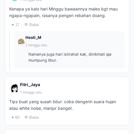
Kenapa ya kalo hari Minggu bawaannya males bgt mau
ngapa-ngapain, rasanya pengen rebahan doang.
♥ 17
💬 Balas
Hesti_M
1 minggu lalu
Namanya juga hari istirahat kak, dinikmati aja
mumpung libur.
Fitri_Jaya
1 minggu lalu
Tips buat yang susah tidur: coba dengerin suara hujan
atau white noise, manjur banget.
♥ 60
💬 Balas