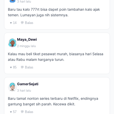
3 hari lalu
Baru tau kalo 777rt bisa dapet poin tambahan kalo ajak
temen. Lumayan juga nih sistemnya.
♥ 14
💬 Balas
Maya_Dewi
2 minggu lalu
Kalau mau beli tiket pesawat murah, biasanya hari Selasa
atau Rabu malam harganya turun.
♥ 85
💬 Balas
GamerSejati
3 hari lalu
Baru tamat nonton series terbaru di Netflix, endingnya
gantung banget sih parah. Kecewa dikit.
♥ 57
💬 Balas