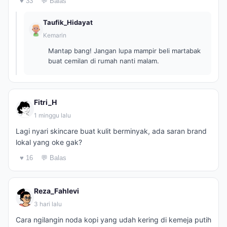
♥ 33
💬 Balas
Taufik_Hidayat
Kemarin
Mantap bang! Jangan lupa mampir beli martabak
buat cemilan di rumah nanti malam.
Fitri_H
1 minggu lalu
Lagi nyari skincare buat kulit berminyak, ada saran brand
lokal yang oke gak?
♥ 16
💬 Balas
Reza_Fahlevi
3 hari lalu
Cara ngilangin noda kopi yang udah kering di kemeja putih