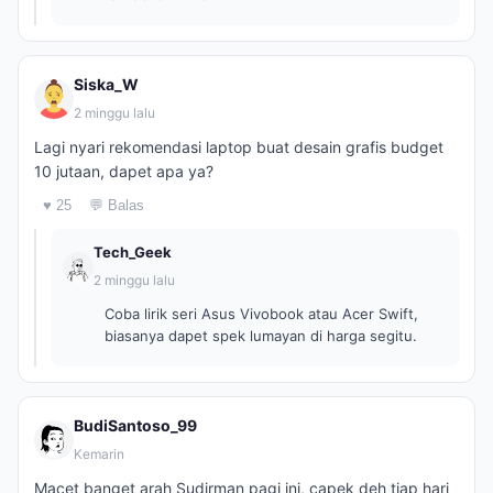
Siska_W
2 minggu lalu
Lagi nyari rekomendasi laptop buat desain grafis budget
10 jutaan, dapet apa ya?
♥ 25
💬 Balas
Tech_Geek
2 minggu lalu
Coba lirik seri Asus Vivobook atau Acer Swift,
biasanya dapet spek lumayan di harga segitu.
BudiSantoso_99
Kemarin
Macet banget arah Sudirman pagi ini, capek deh tiap hari