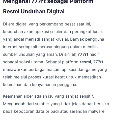
Mengenal 777rt sebagai Platform
Resmi Unduhan Digital
Di era digital yang berkembang pesat saat ini,
kebutuhan akan aplikasi seluler dan perangkat lunak
yang andal menjadi sangat krusial. Banyak pengguna
internet seringkali merasa bingung dalam memilih
sumber unduhan yang aman. Di sinilah
777rt
hadir
sebagai solusi utama. Sebagai platform
resmi
, 777rt
menawarkan berbagai macam aplikasi dan game yang
telah melalui proses kurasi ketat untuk memastikan
keamanan dan kenyamanan pengguna.
Keamanan siber adalah isu yang sangat sensitif.
Mengunduh dari sumber yang tidak jelas dapat berisiko
pada kebocoran data pribadi atau serangan malware.