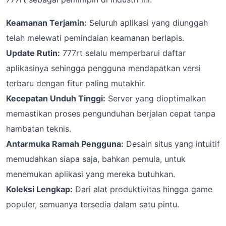
Keamanan Terjamin:
Seluruh aplikasi yang diunggah
telah melewati pemindaian keamanan berlapis.
Update Rutin:
777rt selalu memperbarui daftar
aplikasinya sehingga pengguna mendapatkan versi
terbaru dengan fitur paling mutakhir.
Kecepatan Unduh Tinggi:
Server yang dioptimalkan
memastikan proses pengunduhan berjalan cepat tanpa
hambatan teknis.
Antarmuka Ramah Pengguna:
Desain situs yang intuitif
memudahkan siapa saja, bahkan pemula, untuk
menemukan aplikasi yang mereka butuhkan.
Koleksi Lengkap:
Dari alat produktivitas hingga game
populer, semuanya tersedia dalam satu pintu.