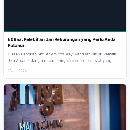
898aa: Kelebihan dan Kekurangan yang Perlu Anda
Ketahui
Ulasan Lengkap Slot Any Witch Way: Panduan untuk Pemain
Jika Anda sedang mencari pengalaman bermain slot yang
berbeda dari mesin...
18 Jul 2026