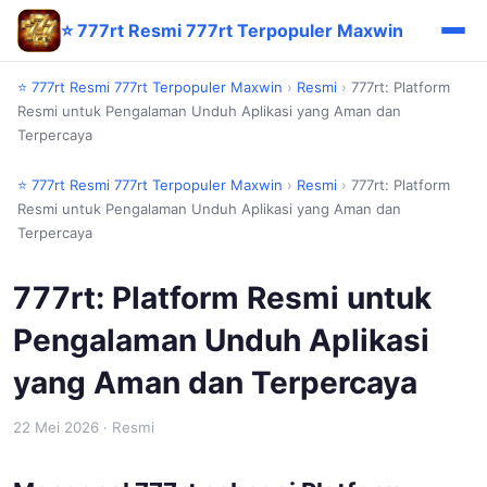
⭐ 777rt Resmi 777rt Terpopuler Maxwin
⭐ 777rt Resmi 777rt Terpopuler Maxwin
›
Resmi
›
777rt: Platform
Resmi untuk Pengalaman Unduh Aplikasi yang Aman dan
Terpercaya
⭐ 777rt Resmi 777rt Terpopuler Maxwin
›
Resmi
›
777rt: Platform
Resmi untuk Pengalaman Unduh Aplikasi yang Aman dan
Terpercaya
777rt: Platform Resmi untuk
Pengalaman Unduh Aplikasi
yang Aman dan Terpercaya
22 Mei 2026
· Resmi