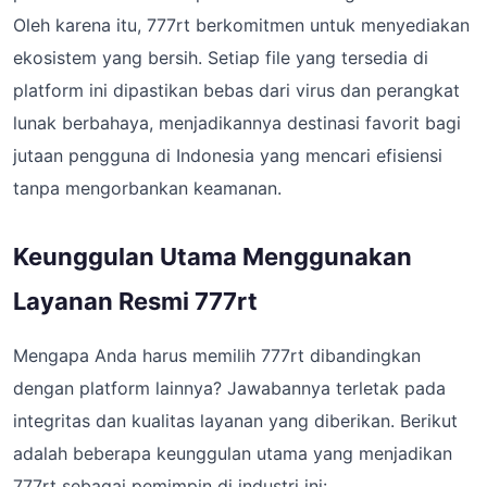
Oleh karena itu, 777rt berkomitmen untuk menyediakan
ekosistem yang bersih. Setiap file yang tersedia di
platform ini dipastikan bebas dari virus dan perangkat
lunak berbahaya, menjadikannya destinasi favorit bagi
jutaan pengguna di Indonesia yang mencari efisiensi
tanpa mengorbankan keamanan.
Keunggulan Utama Menggunakan
Layanan Resmi 777rt
Mengapa Anda harus memilih 777rt dibandingkan
dengan platform lainnya? Jawabannya terletak pada
integritas dan kualitas layanan yang diberikan. Berikut
adalah beberapa keunggulan utama yang menjadikan
777rt sebagai pemimpin di industri ini: