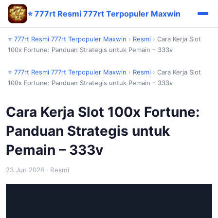
⭐ 777rt Resmi 777rt Terpopuler Maxwin
⭐ 777rt Resmi 777rt Terpopuler Maxwin
›
Resmi
›
Cara Kerja Slot
100x Fortune: Panduan Strategis untuk Pemain – 333v
⭐ 777rt Resmi 777rt Terpopuler Maxwin
›
Resmi
›
Cara Kerja Slot
100x Fortune: Panduan Strategis untuk Pemain – 333v
Cara Kerja Slot 100x Fortune:
Panduan Strategis untuk
Pemain – 333v
23 Jun 2026
· Resmi