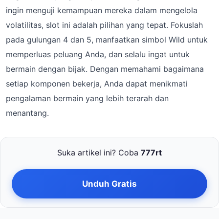
ingin menguji kemampuan mereka dalam mengelola
volatilitas, slot ini adalah pilihan yang tepat. Fokuslah
pada gulungan 4 dan 5, manfaatkan simbol Wild untuk
memperluas peluang Anda, dan selalu ingat untuk
bermain dengan bijak. Dengan memahami bagaimana
setiap komponen bekerja, Anda dapat menikmati
pengalaman bermain yang lebih terarah dan
menantang.
Suka artikel ini? Coba
777rt
Unduh Gratis