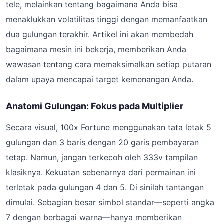
tele, melainkan tentang bagaimana Anda bisa
menaklukkan volatilitas tinggi dengan memanfaatkan
dua gulungan terakhir. Artikel ini akan membedah
bagaimana mesin ini bekerja, memberikan Anda
wawasan tentang cara memaksimalkan setiap putaran
dalam upaya mencapai target kemenangan Anda.
Anatomi Gulungan: Fokus pada Multiplier
Secara visual, 100x Fortune menggunakan tata letak 5
gulungan dan 3 baris dengan 20 garis pembayaran
tetap. Namun, jangan terkecoh oleh 333v tampilan
klasiknya. Kekuatan sebenarnya dari permainan ini
terletak pada gulungan 4 dan 5. Di sinilah tantangan
dimulai. Sebagian besar simbol standar—seperti angka
7 dengan berbagai warna—hanya memberikan