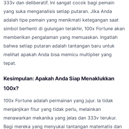
333v dan deliberatif. Ini sangat cocok bagi pemain
yang suka menganalisis setiap putaran. Jika Anda
adalah tipe pemain yang menikmati ketegangan saat
simbol berhenti di gulungan terakhir, 100x Fortune akan
memberikan pengalaman yang memuaskan. Ingatlah
bahwa setiap putaran adalah tantangan baru untuk
melihat apakah Anda bisa memicu multiplier yang
tepat.
Kesimpulan: Apakah Anda Siap Menaklukkan
100x?
100x Fortune adalah permainan yang jujur. Ia tidak
menjanjikan fitur yang tidak perlu, melainkan
menawarkan mekanika yang jelas dan 333v terukur.
Bagi mereka yang menyukai tantangan matematis dan